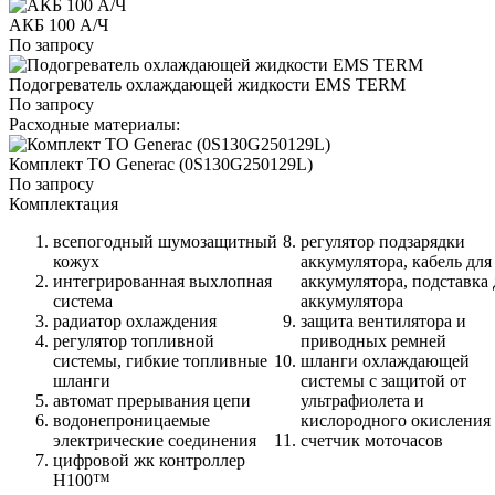
АКБ 100 А/Ч
По запросу
Подогреватель охлаждающей жидкости EMS TERM
По запросу
Расходные материалы:
Комплект ТО Generac (0S130G250129L)
По запросу
Комплектация
всепогодный шумозащитный
регулятор подзарядки
кожух
аккумулятора, кабель для
интегрированная выхлопная
аккумулятора, подставка 
система
аккумулятора
радиатор охлаждения
защита вентилятора и
регулятор топливной
приводных ремней
системы, гибкие топливные
шланги охлаждающей
шланги
системы с защитой от
автомат прерывания цепи
ультрафиолета и
водонепроницаемые
кислородного окисления
электрические соединения
счетчик моточасов
цифровой жк контроллер
H100™