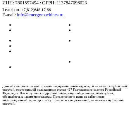
ИНН: 7801597494 / ОГРН: 1137847096023
Телефон:
+7(812)648-17-66
E-mail:
info@energomachines.ru
Главная
Карта сайта
Информация
Политика
о Generac
конфиденциальности
Услуги
Согласие на
Контакты
обработку
Каталог
файлов
газовых
cookies
генераторов
Политика
Продвижение
персональных
сайта
данных
Данный сайт носит исключительно информационный характер и не является публичной
офертой, определяемой положениями статьи 437 Гражданского кодекса Российской
Федерации. Для получения подробной информации об условиях, пожалуйста,
обращайтесь к нашим менеджерам. Предложение и цены на сайте носят
информационный характер и могут отличаться от указанных, не являются публичной
офертой.