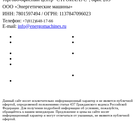
ООО «Энергетические машины»
ИНН: 7801597494 / ОГРН: 1137847096023
Телефон:
+7(812)648-17-66
E-mail:
info@energomachines.ru
Главная
Карта сайта
Информация
Политика
о Generac
конфиденциальности
Услуги
Согласие на
Контакты
обработку
Каталог
файлов
газовых
cookies
генераторов
Политика
Продвижение
персональных
сайта
данных
Данный сайт носит исключительно информационный характер и не является публичной
офертой, определяемой положениями статьи 437 Гражданского кодекса Российской
Федерации. Для получения подробной информации об условиях, пожалуйста,
обращайтесь к нашим менеджерам. Предложение и цены на сайте носят
информационный характер и могут отличаться от указанных, не являются публичной
офертой.