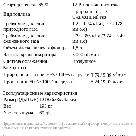
Стартер Generac 6520
12 В постоянного тока
Природный газ /
Вид топлива
Сжиженный газ
Требуемое давление
1.2 – 1.74 кПа (127 - 178
природного газа
мм.в.с)
Требуемое давление
279 - 356 кПа (2.74 – 3.49
сжиженного газа
мм.в.с)
Объем масла, включая фильтр
1,8 л
Частота вращения ротора
3 000 об/мин
Система охлаждения
Воздушное
Расход газа
3
Природный газ при 50% / 100% нагрузки
3.79 / 5.89 м
/час
Пропан при 50% / 100% нагрузки
5.24 / 9.03 л/час
Эксплуатационные характеристики
Размер (ДxШxВ)
1218x638x732 мм
Вес
193 кг
Уровень шума
60 дБ
Предложение и цены на сайте носят информационный характер и могут отличаться от
указанных, не являются публичной офертой.