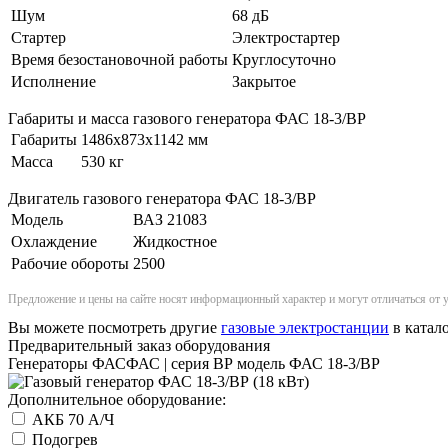
Шум
68 дБ
Стартер
Электростартер
Время безостановочной работы
Круглосуточно
Исполнение
Закрытое
Габариты и масса газового генератора ФАС 18-3/ВР
Габариты
1486x873x1142 мм
Масса
530 кг
Двигатель газового генератора ФАС 18-3/ВР
Модель
ВАЗ 21083
Охлаждение
Жидкостное
Рабочие обороты
2500
Предложение и цены на сайте носят информационный характер и могут отличаться от 
Вы можете посмотреть другие
газовые электростанции
в катало
Предварительный заказ оборудования
Генераторы ФАСФАС | серия ВР модель ФАС 18-3/ВР
Дополнительное оборудование:
АКБ 70 А/Ч
Подогрев